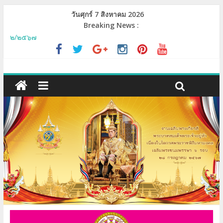
วันศุกร์ 7 สิงหาคม 2026
Breaking News :
รายชื่อผู้มีสิทธิสอบประเมินทักษะการใช้เทคโนโลยีสารสนเทศ ครัังที่
๒/๒๕๖๗
เชิญนิสิต วิทยาลัยสงฆ์เลยทุก/รูปคน เข้าใช้ Google Workspace
MCU-Mail และระบบ e-Learning, e-Testing, MCU-MOOC
ขอเชิญบุคลากรและนิสิตเข้าร่วมโครงการวันปฐมนิเทศนิสิตใหม่
และวันบูรพาจารย์
กำหนดปฐมนิเทศและต้อนรับนิสิตใหม่ ปี ๒๕๖๗
รายชื่อผู้มีสิทธิสอบประเมินทักษะการใช้เทคโนโลยีสารสนเทศ ครัังที่
๑/๒๕๖๗