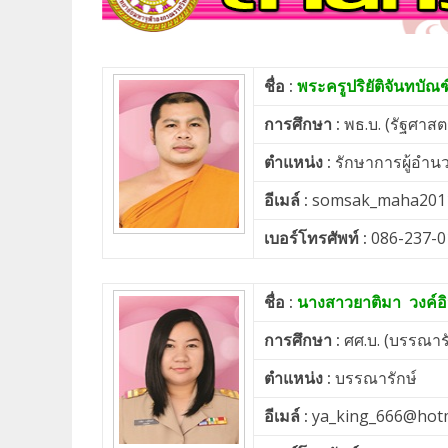
ชื่อ :
พระครูปริยัติจันทบัณ
การศึกษา :
พธ.บ. (รัฐศาสต
ตำแหน่ง :
รักษาการผู้อำน
อีเมล์ :
somsak_maha201
เบอร์โทรศัพท์ :
086-237-0
ชื่อ :
นางสาวยาติมา วงค์อิ
การศึกษา :
ศศ.บ. (บรรณารั
ตำแหน่ง :
บรรณารักษ์
อีเมล์ :
ya_king_666@hot