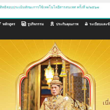
้มีสิทธิสอบประเมินทักษะการใช้เทคโนโลยีสารสนเทศ ครัังที่ ๒/๒๕๖๗
ต วิทยาลัยสงฆ์เลยทุก/รูปคน เข้าใช้ Google Workspace MCU-Mail และร
คลากรและนิสิตเข้าร่วมโครงการวันปฐมนิเทศนิสิตใหม่และวันบูรพาจารย์
นิเทศและต้อนรับนิสิตใหม่ ปี ๒๕๖๗
หลักสูตร
รูปกิจกรรม
ประกันคุณภาพ
ระเบียบและข้
้มีสิทธิสอบประเมินทักษะการใช้เทคโนโลยีสารสนเทศ ครัังที่ ๑/๒๕๖๗