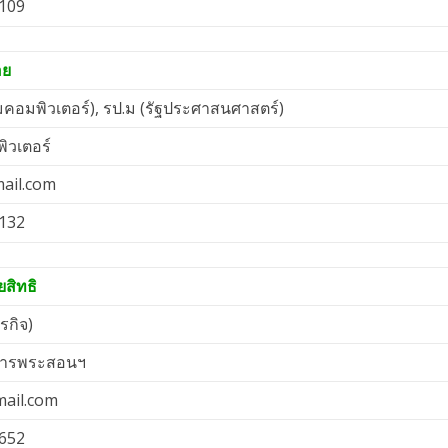
109
อย
มคอมพิวเตอร์), รป.ม (รัฐประศาสนศาสตร์)
ิวเตอร์
ail.com
132
สิทธิ
รกิจ)
งการพระสอนฯ
mail.com
652