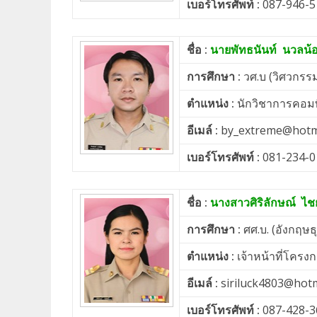
เบอร์โทรศัพท์ :
087-946-5
ชื่อ :
นายพัทธนันท์ นวลน้
การศึกษา :
วศ.บ (วิศวกรร
ตำแหน่ง :
นักวิชาการคอมพ
อีเมล์ :
by_extreme@hotm
เบอร์โทรศัพท์ :
081-234-0
ชื่อ :
นางสาวศิริลักษณ์ ไชย
การศึกษา :
ศศ.บ. (อังกฤษธุ
ตำแหน่ง :
เจ้าหน้าที่โคร
อีเมล์ :
siriluck4803@hot
เบอร์โทรศัพท์ :
087-428-3