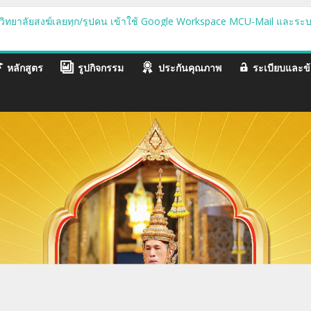
้มีสิทธิสอบประเมินทักษะการใช้เทคโนโลยีสารสนเทศ ครัังที่ ๒/๒๕๖๗
ต วิทยาลัยสงฆ์เลยทุก/รูปคน เข้าใช้ Google Workspace MCU-Mail และร
คลากรและนิสิตเข้าร่วมโครงการวันปฐมนิเทศนิสิตใหม่และวันบูรพาจารย์
นิเทศและต้อนรับนิสิตใหม่ ปี ๒๕๖๗
หลักสูตร
รูปกิจกรรม
ประกันคุณภาพ
ระเบียบและข้
้มีสิทธิสอบประเมินทักษะการใช้เทคโนโลยีสารสนเทศ ครัังที่ ๑/๒๕๖๗