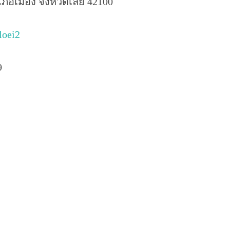
อำเภอเมือง จังหวัดเลย 42100
loei2
9