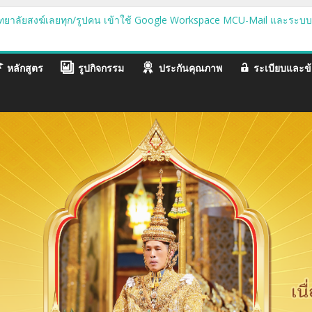
วิทยาลัยสงฆ์เลยทุก/รูปคน เข้าใช้ Google Workspace MCU-Mail และระ
ากรและนิสิตเข้าร่วมโครงการวันปฐมนิเทศนิสิตใหม่และวันบูรพาจารย์
ิเทศและต้อนรับนิสิตใหม่ ปี ๒๕๖๗
มีสิทธิสอบประเมินทักษะการใช้เทคโนโลยีสารสนเทศ ครัังที่ ๑/๒๕๖๗
หลักสูตร
รูปกิจกรรม
ประกันคุณภาพ
ระเบียบและข้
มีสิทธิสอบประเมินทักษะการใช้เทคโนโลยีสารสนเทศ ครัังที่ ๒/๒๕๖๗