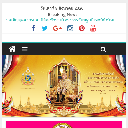
วันเสาร์ 8 สิงหาคม 2026
Breaking News :
ขอเชิญบุคลากรและนิสิตเข้าร่วมโครงการวันปฐมนิเทศนิสิตใหม่
และวันบูรพาจารย์
กำหนดปฐมนิเทศและต้อนรับนิสิตใหม่ ปี ๒๕๖๗
รายชื่อผู้มีสิทธิสอบประเมินทักษะการใช้เทคโนโลยีสารสนเทศ ครัังที่
๑/๒๕๖๗
รายชื่อผู้มีสิทธิสอบประเมินทักษะการใช้เทคโนโลยีสารสนเทศ ครัังที่
๒/๒๕๖๗
เชิญนิสิต วิทยาลัยสงฆ์เลยทุก/รูปคน เข้าใช้ Google Workspace
MCU-Mail และระบบ e-Learning, e-Testing, MCU-MOOC