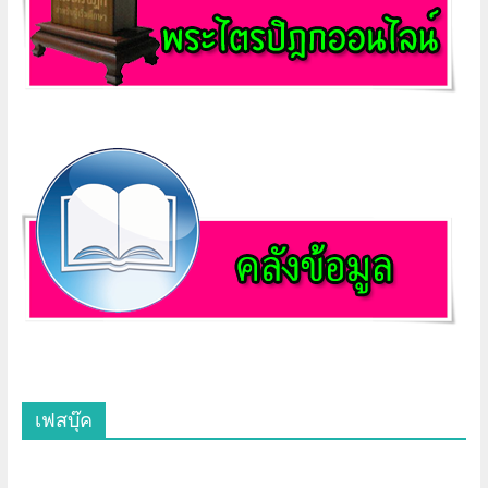
เฟสบุ๊ค