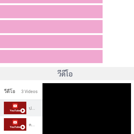
วีดีโอ
วีดีโอ
3 Videos
ประวัติวิทยาลัยสงฆ์เลย
คณะครุศาสตร์ สาขาการสอนภาษาไทย