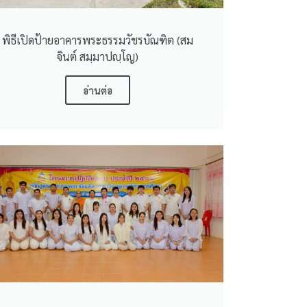
พิธีเปิดป้ายอาคารพระธรรมวัชรบัณฑิต (สม
จินต์ สมฺมาปญฺโญ)
อ่านต่อ