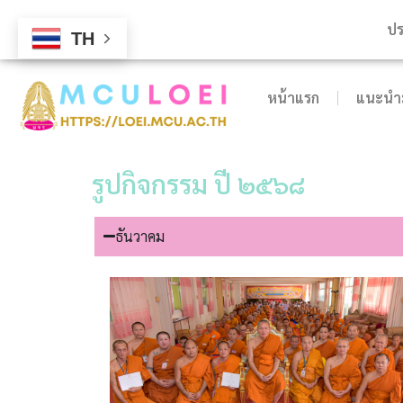
ปร
TH
หน้าแรก
แนะนำม
รูปกิจกรรม ปี ๒๕๖๘
ธันวาคม