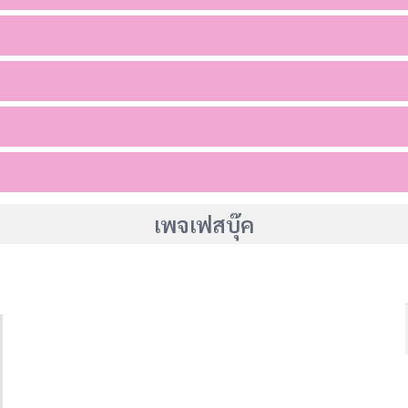
เพจเฟสบุ๊ค