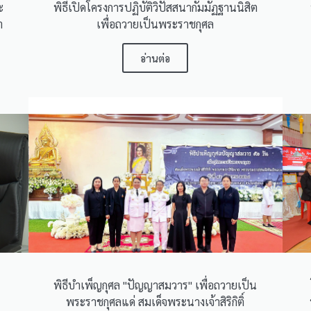
ะ
พิธีเปิดโครงการปฏิบัติวิปัสสนากัมมัฏฐานนิสิต
า
เพื่อถวายเป็นพระราชกุศล
อ่านต่อ
พิธีบำเพ็ญกุศล "ปัญญาสมวาร" เพื่อถวายเป็น
พระราชกุศลแด่ สมเด็จพระนางเจ้าสิริกิติ์