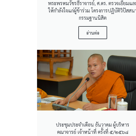
พระพรหมวัชรธีราจารย์, ศ.ดร. ตรวจเยี่ยมแล
ให้กำลังใจแก่ผู้ข้าร่วม โครงการปฏิบัติวิปัสสน
กรรมฐานนิสิต
อ่านต่อ
ประชุมประจำเดือน ธันวาคม ผู้บริหาร
คณาจารย์ เจ้าหน้าที่ ครั้งที่ ๕/๒๕๖๘