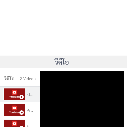
วีดีโอ
วีดีโอ
3 Videos
ประวัติวิทยาลัยสงฆ์เลย
คณะครุศาสตร์ สาขาการสอนภาษาไทย
มจร.วิทยาลัยสงฆ์เลย - ว่าน วรายุทธ