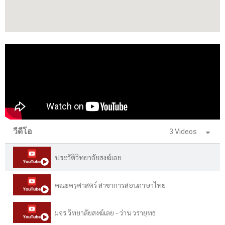
วีดีโอ
3 Videos
ประวัติวิทยาลัยสงฆ์เลย
คณะครุศาสตร์ สาขาการสอนภาษาไทย
มจร.วิทยาลัยสงฆ์เลย - ว่าน วรายุทธ