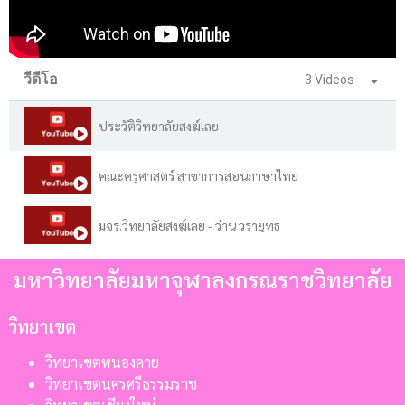
วีดีโอ
3 Videos
ประวัติวิทยาลัยสงฆ์เลย
คณะครุศาสตร์ สาขาการสอนภาษาไทย
มจร.วิทยาลัยสงฆ์เลย - ว่าน วรายุทธ
มหาวิทยาลัยมหาจุฬาลงกรณราชวิทยาลัย
วิทยาเขต
วิทยาเขตหนองคาย
วิทยาเขตนครศรีธรรมราช