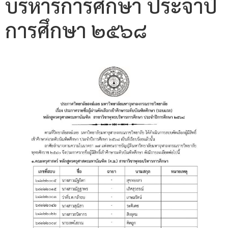
บริหารการศึกษา ประจำปี
การศึกษา ๒๕๖๘