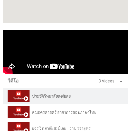
วีดีโอ
3 Videos
ประวัติวิทยาลัยสงฆ์เลย
คณะครุศาสตร์ สาขาการสอนภาษาไทย
มจร.วิทยาลัยสงฆ์เลย - ว่าน วรายุทธ