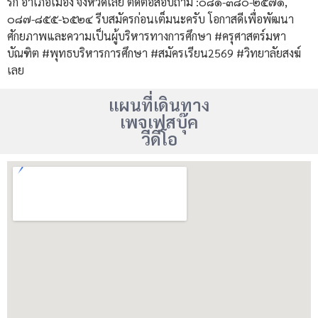
รัก อำเภอเมือง จังหวัดเลย ติดต่อสอบถาม :๐๘๑-๓๘๐-๒๕๗๑,
๐๘๗-๘๕๕-๖๕๒๔ รีบสมัครก่อนเต็มนะครับ โอกาสดีเพื่อพัฒนา
ศักยภาพและความเป็นผู้บริหารทางการศึกษา #ครุศาสตร์มหา
บัณฑิต #พุทธบริหารการศึกษา #สมัครเรียน2569 #วิทยาลัยสงฆ์
เลย
แผนที่เดินทาง
เพจเฟสบุ๊ค
วีดีโอ