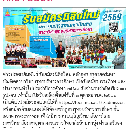
ข่าวประชาสัมพันธ์ รับสมัครนิสิตใหม่ หลักสูตร ครุศาสตร์มหา
บัณฑิตสาขาวิชา พุทธบริหารการศึกษา เปิดรับสมัคร พระภิกษุ และ
ประชาชนทั่วไปประจำปีการศึกษา ๒๕๖๙ รับจำนวนจำกัดเพียง ๓๐
รูป/คน เท่านั้น เปิดรับสมัครตั้งแต่วันที่ ๑ ตุลาคม พ.ศ. ๒๕๖๘
เป็นต้นไป สมัครออนไลน์ได้ที่ https://loei.mcu.ac.th/admission
หรือสมัครด้วยตนเองได้ที่ห้องหลักสูตรพุทธบริหารการศึกษา ชั้น
๑อาคารพระพรหมเวที (สนิท ชวนปญฺโญ)วิทยาลัยสงฆ์เลย
มหาวิทยาลัยมหาจุฬาลงกรณราชวิทยาลัยบ้านท่าบุ่ง ตำบลศรีสอง