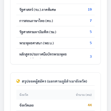
รัฐศาสตร์ (รบ.) ภาคพิเศษ
19
การสอนภาษาไทย (คบ.)
7
รัฐศาสตรมหาบัณฑิต (รม.)
5
พระพุทธศาสนา (พธ.บ.)
5
หลักสูตรประกาศนียบัตรพระพุทธ
3
ศาสนา (ป.พศ.)
รัฐศาสตร์ (รบ.) ภาคปกติ
3
สรุปยอดผู้สมัคร (แยกตามภูมิลำเนาจังหวัด)
หลักสูตรประกาศนียบัตรการบริหาร
1
กิจการคณะสงฆ์ (ป.บส.)
จังหวัด
จำนวน (คน)
จังหวัดเลย
44